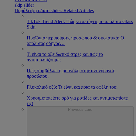
skip slider
Παράλειψη ο/η/το slider: Related Articles
TikTok Trend Alert: Πώς να πετύχεις το απόλυτο Glass
Skin
Προϊόντα περιποίησης προσώπου & συστατικά: Ο
απόλυτος οδηγός
…
Τι είναι το οξειδωτικό στρες και πώς το
αντιμετωπίζουμε;
Πώς συμβάλλει η ρετινόλη στην αντιγήρανση
προσώπου;
Γλυκολικό οξύ: Τι είναι και ποια τα οφέλη του;
Χρησιμοποιείστε ορό για ρυτίδες και αντιμετωπίστε
τις!
Previous card