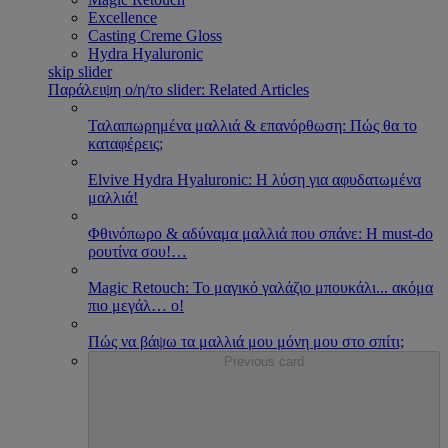
Excellence
Casting Creme Gloss
Hydra Hyaluronic
skip slider
Παράλειψη ο/η/το slider: Related Articles
Ταλαιπωρημένα μαλλιά & επανόρθωση: Πώς θα το
καταφέρεις;
Εlvive Hydra Hyaluronic: H λύση για αφυδατωμένα
μαλλιά!
Φθινόπωρο & αδύναμα μαλλιά που σπάνε: Η must-do
ρουτίνα σου!
…
Magic Retouch: Το μαγικό γαλάζιο μπουκάλι... ακόμα
πιο μεγάλ
…
ο!
Πώς να βάψω τα μαλλιά μου μόνη μου στο σπίτι;
Previous card