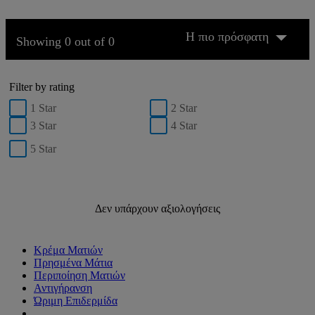
Η πιο πρόσφατη
Showing 0 out of 0
Filter by rating
1 Star
2 Star
3 Star
4 Star
5 Star
Δεν υπάρχουν αξιολογήσεις
Κρέμα Ματιών
Πρησμένα Μάτια
Περιποίηση Ματιών
Αντιγήρανση
Ώριμη Επιδερμίδα