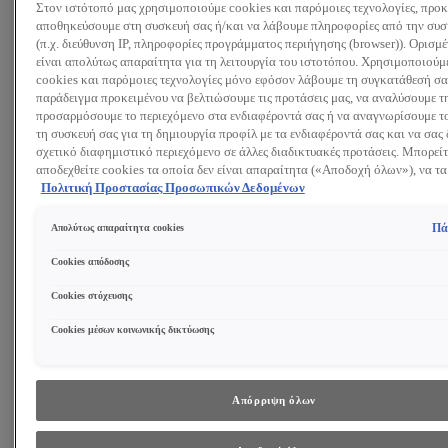
Στον ιστότοπό μας χρησιμοποιούμε cookies και παρόμοιες τεχνολογίες, προκ
Αναζητώ:
αποθηκεύσουμε στη συσκευή σας ή/και να λάβουμε πληροφορίες από την συσ
(π.χ. διεύθυνση IP, πληροφορίες προγράμματος περιήγησης (browser)). Ορισμ
είναι απολύτως απαραίτητα για τη λειτουργία του ιστοτόπου. Χρησιμοποιούμ
Προϊόντα
Συμβουλές και Τάσεις
cookies και παρόμοιες τεχνολογίες μόνο εφόσον λάβουμε τη συγκατάθεσή σας
Περιποίηση Προσώπου
παράδειγμα προκειμένου να βελτιώσουμε τις προτάσεις μας, να αναλύσουμε τ
Κρέμα ημέρας
προσαρμόσουμε το περιεχόμενο στα ενδιαφέροντά σας ή να αναγνωρίσουμε το
Κρέμα νύχτας
τη συσκευή σας για τη δημιουργία προφίλ με τα ενδιαφέροντά σας και να σας 
Κρέμα ματιών
σχετικό διαφημιστικό περιεχόμενο σε άλλες διαδικτυακές προτάσεις. Μπορείτ
Ορός προσώπου
αποδεχθείτε cookies τα οποία δεν είναι απαραίτητα («Αποδοχή όλων»), να τα
Μάσκα Προσώπου
(«Απόρριψη όλων») ή να ρυθμίσετε και να αποθηκεύσετε τις επιλογές σας (
Πολιτική Προστασίας Προσωπικών Δεδομένων
ΔΕΙΤΕ ΟΛΑ ΤΑ ΠΡΟΪΟΝΤΑ
επιλογών»). Μπορείτε επίσης, ανά πάσα στιγμή, να ελέγξετε και να ρυθμίσετε 
επιλογές σας (επιλέγοντας το link «Ρυθμίσεις για τα cookies»). Περισσότερες
Καθαρισμός Προσώπου
Πά
Απολύτως απαραίτητα cookies
πληροφορίες μπορείτε να βρείτε στην
Gel Καθαρισμού
Τονωτική λοσιόν
Cookies απόδοσης
Γαλάκτωμα Καθαρισμού
Cookies στόχευσης
Ντεμακιγιάζ
Peeling Προσώπου
Cookies μέσων κοινωνικής δικτύωσης
ΔΕΙΤΕ ΟΛΑ ΤΑ ΠΡΟΪΟΝΤΑ
Συστατικά
Ρετινόλη
Υαλουρονικό Οξύ
Απόρριψη όλων
Νιασιναμίδη
Γλυκολικό Οξύ
ΔΕΙΤΕ ΟΛΑ ΤΑ ΣΥΣΤΑΤΙΚΑ