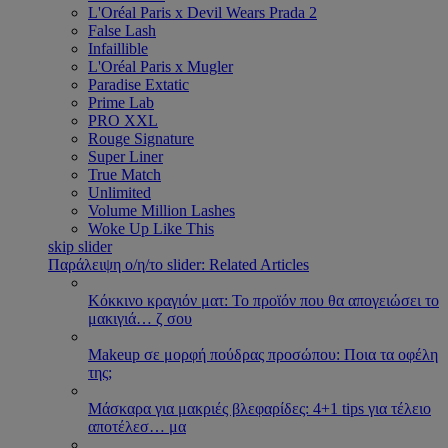
L'Oréal Paris x Devil Wears Prada 2
False Lash
Infaillible
L'Oréal Paris x Mugler
Paradise Extatic
Prime Lab
PRO XXL
Rouge Signature
Super Liner
True Match
Unlimited
Volume Million Lashes
Woke Up Like This
skip slider
Παράλειψη ο/η/το slider: Related Articles
Κόκκινο κραγιόν ματ: Το προϊόν που θα απογειώσει το
μακιγιά
…
ζ σου
Makeup σε μορφή πούδρας προσώπου: Ποια τα οφέλη
της;
Μάσκαρα για μακριές βλεφαρίδες: 4+1 tips για τέλειο
αποτέλεσ
…
μα