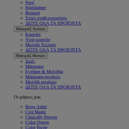
Ρουζ
Highlighter
Bronzer
Σπρέι σταθεροποιήσης
ΔΕΙΤΕ ΟΛΑ ΤΑ ΠΡΟΪΟΝΤΑ
Μακιγιάζ Χειλιών
Κραγιόν
Υγρό κραγιόν
Μολύβι Χειλιών
ΔΕΙΤΕ ΟΛΑ ΤΑ ΠΡΟΪΟΝΤΑ
Μακιγιάζ Ματιών
Σκιές
Μάσκαρα
Eyeliner & Μολύβια
Μάσκαρα φρυδιών
Μολύβι φρυδιών
ΔΕΙΤΕ ΟΛΑ ΤΑ ΠΡΟΪΟΝΤΑ
Οι μάρκες μας
Brow Artist
Cest Magic
Clinically Proven
Color Queen
Color Riche