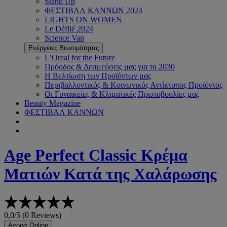
Stand Up
ΦΕΣΤΙΒΑΛ ΚΑΝΝΩΝ 2024
LIGHTS ON WOMEN
Le Défilé 2024
Science Van
Ενέργειες Βιωσιμότητας
L’Oreal for the Future
Πρόοδος & Δεσμεύσεις μας για το 2030
Η Βελτίωση των Προϊόντων μας
Περιβαλλοντικός & Κοινωνικός Αντίκτυπος Προϊόντος
Οι Γυναικείες & Κλιματικές Πρωτοβουλίες μας
Beauty Magazine
ΦΕΣΤΙΒΑΛ ΚΑΝΝΩΝ
Age Perfect
Classic Κρέμα
Ματιών Κατά της Χαλάρωσης
0,0/5 (0 Reviews)
Αγορά Online