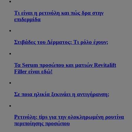
Τι είναι η ρετινόλη και πώς δρα στην
επιδερμίδα
Στιβάδες του Δέρματος: Τι ρόλο έχουν;
Τα Serum προσώπου και ματιών Revitalift
Filler είναι εδώ!
Σε ποια ηλικία ξεκινάει η αντιγήρανση;
Ρετινόλη: tips για την ολοκληρωμένη ρουτίνα
περιποίησης προσώπου