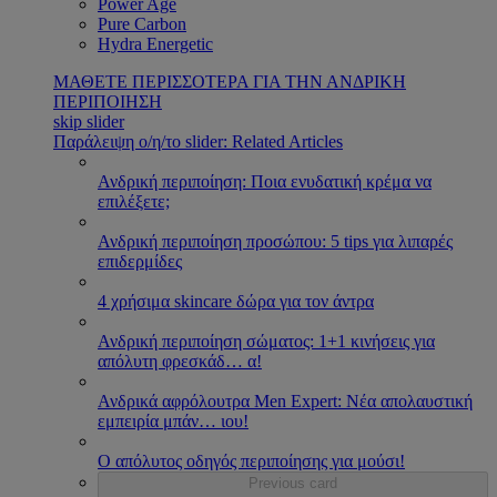
Power Age
Pure Carbon
Hydra Energetic
ΜΑΘΕΤΕ ΠΕΡΙΣΣΟΤΕΡΑ ΓΙΑ ΤΗΝ ΑΝΔΡΙΚΗ
ΠΕΡΙΠΟΙΗΣΗ
skip slider
Παράλειψη ο/η/το slider: Related Articles
Ανδρική περιποίηση: Ποια ενυδατική κρέμα να
επιλέξετε;
Ανδρική περιποίηση προσώπου: 5 tips για λιπαρές
επιδερμίδες
4 χρήσιμα skincare δώρα για τον άντρα
Ανδρική περιποίηση σώματος: 1+1 κινήσεις για
απόλυτη φρεσκάδ
…
α!
Ανδρικά αφρόλουτρα Men Expert: Νέα απολαυστική
εμπειρία μπάν
…
ιου!
Ο απόλυτος οδηγός περιποίησης για μούσι!
Previous card