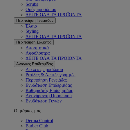
Scrubs
Ορός προσώπου
ΔΕΙΤΕ ΟΛΑ ΤΑ ΠΡΟΪΟΝΤΑ
Περιποίηση Γενειάδας
Έλαιο
Styling
ΔΕΙΤΕ ΟΛΑ ΤΑ ΠΡΟΪΟΝΤΑ
Περιποίηση Σώματος
Αποσμητικά
Αφρόλουτρα
ΔΕΙΤΕ ΟΛΑ ΤΑ ΠΡΟΪΟΝΤΑ
Ανάγκες Επιδερμίδας
Ατέλειες προσώπου
Ρυτίδες & Λεπτές γραμμές
Περιποίηση Γενειάδας
Ενυδάτωση Επιδερμίδας
Καθαρισμός Επιδερμίδας
Αντιγήρανση Προσώπου
Ενυδάτωση Γενιών
Οι μάρκες μας
Derma Control
Barber Club