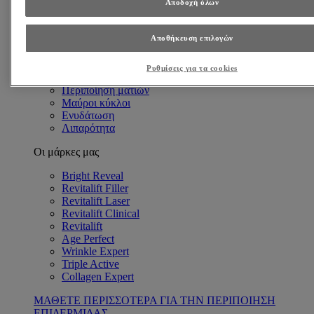
Αποδοχή όλων
Ανάγκες Επιδερμίδας
Αντιγήρανση
Βαθιές ρυτίδες
Αποθήκευση επιλογών
Λεπτές γραμμές & Ρυτίδες
Πρώιμα σημάδια γήρανσης
Ρυθμίσεις για τα cookies
Λαμπερή επιδερμίδα
Περιποίηση ματιών
Μαύροι κύκλοι
Ενυδάτωση
Λιπαρότητα
Οι μάρκες μας
Bright Reveal
Revitalift Filler
Revitalift Laser
Revitalift Clinical
Revitalift
Age Perfect
Wrinkle Expert
Triple Active
Collagen Expert
ΜΑΘΕΤΕ ΠΕΡΙΣΣΟΤΕΡΑ ΓΙΑ ΤΗΝ ΠΕΡΙΠΟΙΗΣΗ
ΕΠΙΔΕΡΜΙΔΑΣ