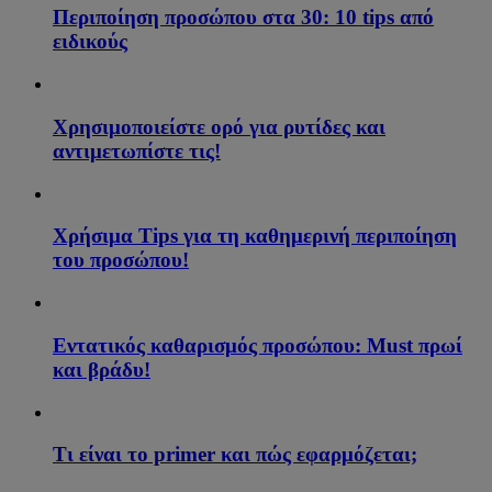
Περιποίηση προσώπου στα 30: 10 tips από
ειδικούς
Χρησιμοποιείστε ορό για ρυτίδες και
αντιμετωπίστε τις!
Χρήσιμα Tips για τη καθημερινή περιποίηση
του προσώπου!
Εντατικός καθαρισμός προσώπου: Must πρωί
και βράδυ!
Τι είναι το primer και πώς εφαρμόζεται;