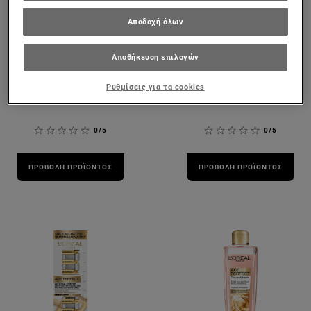
Αποδοχή όλων
Age Perfect
Age Perfect
Classic
Classic Κρέμα
Αποθήκευση επιλογών
Αντιγηραντική
Ημέρας με SPF 30
Κρέμα Νυκτός
Ρυθμίσεις για τα cookies
0/5
0/5
ΠΡΟΒΟΛΉ ΠΡΟΪΌΝΤΟΣ
ΠΡΟΒΟΛΉ ΠΡΟΪΌΝΤΟΣ