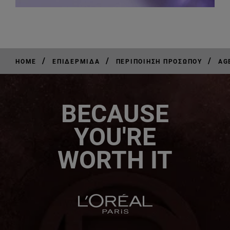
/
/
/
HOME
ΕΠΙΔΕΡΜΊΔΑ
ΠΕΡΙΠΟΊΗΣΗ ΠΡΟΣΏΠΟΥ
AG
BECAUSE
YOU'RE
WORTH IT