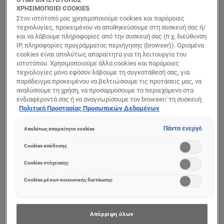
ΧΡΗΣΙΜΟΠΟΙΕΙ COOKIES
Classic Κρέμα
Classic Κρέμα
Στον ιστότοπό μας χρησιμοποιούμε cookies και παρόμοιες
Ημέρας
Ματιών Κατά της
τεχνολογίες, προκειμένου να αποθηκεύσουμε στη συσκευή σας ή/
Αντιρυτιδική
Χαλάρωσης
και να λάβουμε πληροφορίες από την συσκευή σας (π.χ. διεύθυνση
IP, πληροφορίες προγράμματος περιήγησης (browser)). Ορισμένα
cookies είναι απολύτως απαραίτητα για τη λειτουργία του
ιστοτόπου. Χρησιμοποιούμε άλλα cookies και παρόμοιες
0/5
0/5
τεχνολογίες μόνο εφόσον λάβουμε τη συγκατάθεσή σας, για
παράδειγμα προκειμένου να βελτιώσουμε τις προτάσεις μας, να
αναλύσουμε τη χρήση, να προσαρμόσουμε το περιεχόμενο στα
ΠΡΟΒΟΛΉ ΠΡΟΪΌΝΤΟΣ
ΠΡΟΒΟΛΉ ΠΡΟΪΌΝΤΟΣ
ενδιαφέροντά σας ή να αναγνωρίσουμε τον browser/ τη συσκευή
σας για τη δημιουργία προφίλ με τα ενδιαφέροντά σας και να σας
Πολιτική Προστασίας Προσωπικών Δεδομένων
δείχνουμε σχετικό διαφημιστικό περιεχόμενο σε άλλες
διαδικτυακές προτάσεις. Μπορείτε να αποδεχθείτε cookies τα
Πάντα ενεργό
Απολύτως απαραίτητα cookies
οποία δεν είναι απαραίτητα («Αποδοχή όλων»), να τα απορρίψετε
(«Απόρριψη όλων») ή να ρυθμίσετε και να αποθηκεύσετε τις
Cookies απόδοσης
επιλογές σας («Αποθήκευση επιλογών»). Μπορείτε επίσης, ανά
πάσα στιγμή, να ελέγξετε και να ρυθμίσετε εκ νέου τις επιλογές
Cookies στόχευσης
σας (επιλέγοντας το link «Ρυθμίσεις για τα cookies»).
Περισσότερες πληροφορίες μπορείτε να βρείτε στην
Cookies μέσων κοινωνικής δικτύωσης
Απόρριψη όλων