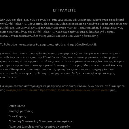
ΕΓΓΡΑΦΕΙΤΕ
Δηλώνω ότι είμαι άνω των 16 ετών και επιθυμώ να λαμβάνω εξατομικευμένες προσφορές από
την L’Oréal Hellas A.E. μέσω απευθείας επικοινωνίας, σχετικά με τα προϊόντα και τις υπηρεσίες της
L’Oréal Paris, μέσω email, SMS, ή τηλεφωνικής επικοινωνίας, καθώς και μέσω διαφημίσεων των
εμπορικών σημάτων της L’Oréal Hellas A.E. προσαρμοσμένων στα ενδιαφέροντά μου που
εμφανίζονται σε ιστοσελίδες συνεργατών και μέσα κοινωνικής δικτύωσης.
Τα δεδομένα που παρέχετε θα χρησιμοποιηθούν από την L’Oréal Hellas A.E.
για να εμπλουτίσουν το προφίλ σας, να σας προσφέρουν εξατομικευμένες προσφορές μέσω
απευθείας επικοινωνίας από την L’Oréal Paris καθώς και μέσω διαφημίσεων των διαφόρων
εμπορικών σημάτων της σε ιστοσελίδες συνεργατών και μέσα κοινωνικής δικτύωσης, και για να
μετρήσουν την απόδοση των εμπορικών δραστηριοτήτων μας. Μπορείτε να ανακαλέσετε τη
συγκατάθεσή σας και να διαχειριστείτε τις προτιμήσεις σας ανά πάσα στιγμή, μέσω του
συνδέσμου διαγραφής και ρύθμισης προτιμήσεων που θα βρείτε στις ηλεκτρονικές μας
επικοινωνίες.
Για να μάθετε περισσότερα σχετικά με την επεξεργασία των δεδομένων σας και τα δικαιώματά
σας,
ανατρέξτε στην Πολιτική Προστασίας Προσωπικών Δεδομένων Καταναλωτών
μας.
Επικοινωνία
Συχνές Ερωτήσεις
Όροι Χρήσης
Πολιτική Προστασίας Προσωπικών Δεδομένων
Πολιτική Διαχείρισης Περιεχομένου Χρηστών