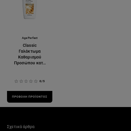
Age Perfect
Classic
Γαλάκτωμα
Καθαρισμού
Προσώπου κατά
των Ρυτίδων
0/5
ΠΡΟΒΟΛΉ ΠΡΟΪΌΝΤΟΣ
Παράλειψη ο/η/το slider: Skin Care Related Articles
Σχετικά άρθρα